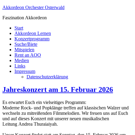
Akkordeon Orchester Osterwald
Faszination Akkordeon
Start
Akkordeon Lernen
Konzertprogramm
Suche/Biete
Mitspielen
Rent an AOO
Medien
Links
Impressum
Datenschutzerklärung
Jahreskonzert am 15. Februar 2026
Es erwartet Euch ein vielseitiges Programm:
Moderne Rock- und Popklänge treffen auf klassischen Walzer und
wechseln zu mitreißenden Filmmelodien. Wir freuen uns auf Euch
und auf dieses Konzert mit unserer neuen musikalischen
Leitung Andrea Thuraiaiyah.
Unser Konzert findet statt am Sonntag, den 15. Februar 2026 um