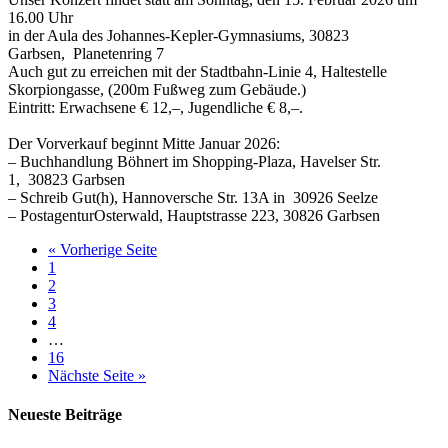
16.00 Uhr
in der Aula des Johannes-Kepler-Gymnasiums, 30823
Garbsen, Planetenring 7
Auch gut zu erreichen mit der Stadtbahn-Linie 4, Haltestelle
Skorpiongasse, (200m Fußweg zum Gebäude.)
Eintritt: Erwachsene € 12,–, Jugendliche € 8,–.
Der Vorverkauf beginnt Mitte Januar 2026:
– Buchhandlung Böhnert im Shopping-Plaza, Havelser Str.
1, 30823 Garbsen
– Schreib Gut(h), Hannoversche Str. 13A in 30926 Seelze
– PostagenturOsterwald, Hauptstrasse 223, 30826 Garbsen
« Vorherige Seite
1
2
3
4
…
16
Nächste Seite »
Neueste Beiträge